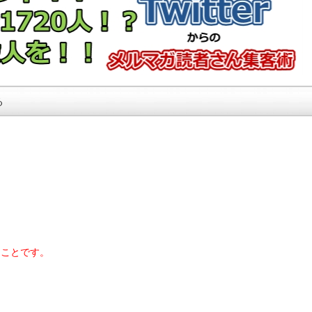
る
てことです。