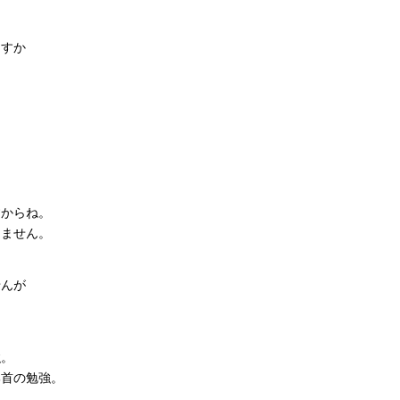
ますか
すからね。
きません。
せんが
強。
部首の勉強。