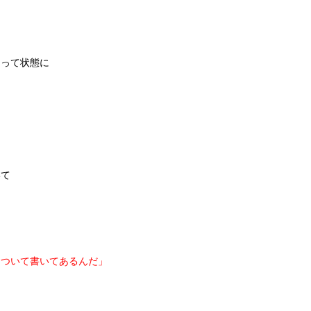
」って状態に
いて
について書いてあるんだ」