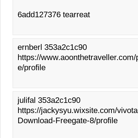
6add127376 tearreat
ernberl 353a2c1c90 
https://www.aoonthetraveller.com/p
e/profile
julifal 353a2c1c90 
https://jackysyu.wixsite.com/vivota
Download-Freegate-8/profile