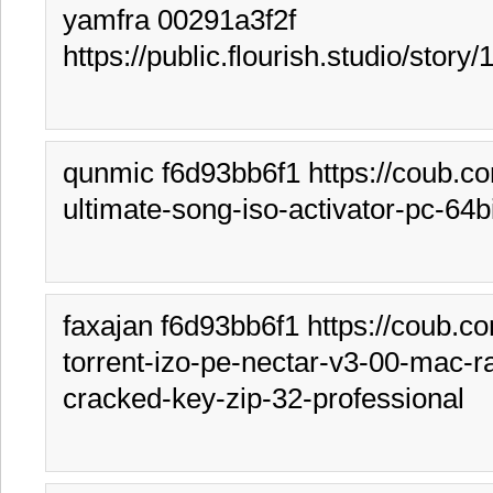
yamfra 00291a3f2f 
https://public.flourish.studio/story
qunmic f6d93bb6f1 https://coub.c
ultimate-song-iso-activator-pc-64bi
faxajan f6d93bb6f1 https://coub.c
torrent-izo-pe-nectar-v3-00-mac-ra
cracked-key-zip-32-professional