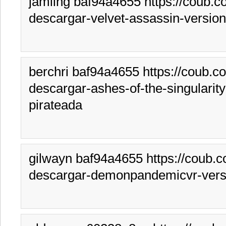
jamiing baf94a4655 https://coub.c
descargar-velvet-assassin-version
berchri baf94a4655 https://coub.c
descargar-ashes-of-the-singularity
pirateada
gilwayn baf94a4655 https://coub.
descargar-demonpandemicvr-versi