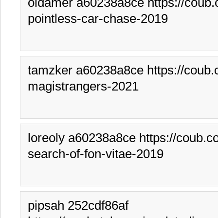
oldamer a60238a8ce https://coub.
pointless-car-chase-2019
tamzker a60238a8ce https://coub.
magistrangers-2021
loreoly a60238a8ce https://coub.c
search-of-fon-vitae-2019
pipsah 252cdf86af 