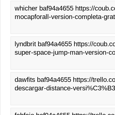
whicher baf94a4655 https://coub.
mocapforall-version-completa-grat
lyndbrit baf94a4655 https://coub.
super-space-jump-man-version-co
dawfits baf94a4655 https://trello
descargar-distance-versi%C3%B3n