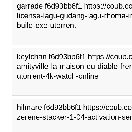
garrade f6d93bb6f1 https://coub.c
license-lagu-gudang-lagu-rhoma
build-exe-utorrent
keylchan f6d93bb6f1 https://coub.
amityville-la-maison-du-diable-fren
utorrent-4k-watch-online
hilmare f6d93bb6f1 https://coub.c
zerene-stacker-1-04-activation-ser