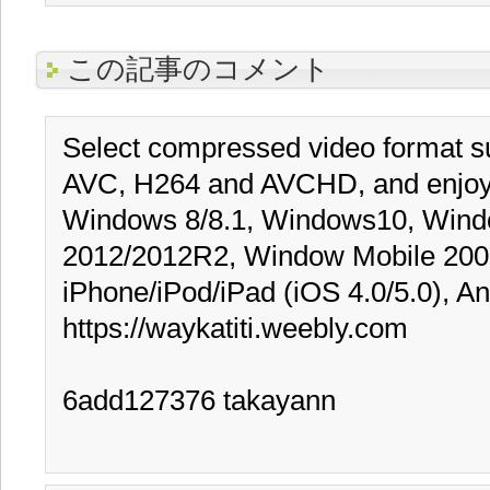
この記事のコメント
Select compressed video format
AVC, H264 and AVCHD, and enjoy i
Windows 8/8.1, Windows10, Wind
2012/2012R2, Window Mobile 2003/
iPhone/iPod/iPad (iOS 4.0/5.0), And
https://waykatiti.weebly.com

6add127376 takayann