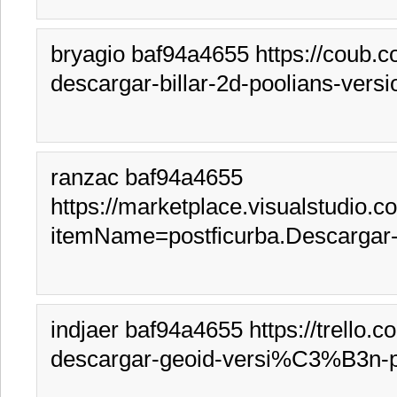
bryagio baf94a4655 https://coub.c
descargar-billar-2d-poolians-vers
ranzac baf94a4655 
https://marketplace.visualstudio.
itemName=postficurba.Descargar-K
indjaer baf94a4655 https://trello
descargar-geoid-versi%C3%B3n-p