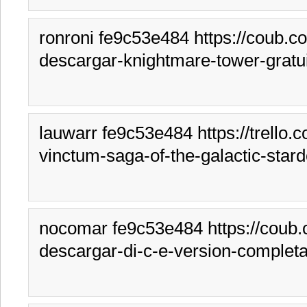
ronroni fe9c53e484 https://coub.c
descargar-knightmare-tower-gratu
lauwarr fe9c53e484 https://trello
vinctum-saga-of-the-galactic-star
nocomar fe9c53e484 https://coub.
descargar-di-c-e-version-completa