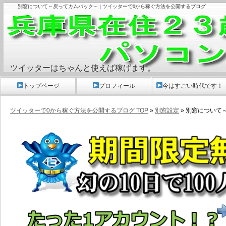
別窓について～戻ってカムバック～ | ツイッターで0から稼ぐ方法を公開するブログ
ツイッターはちゃんと使えば稼げます。
トップページ
プロフィール
今はすごい時代です！
ツイッターで0から稼ぐ方法を公開するブログ TOP
»
別窓設定
» 別窓について