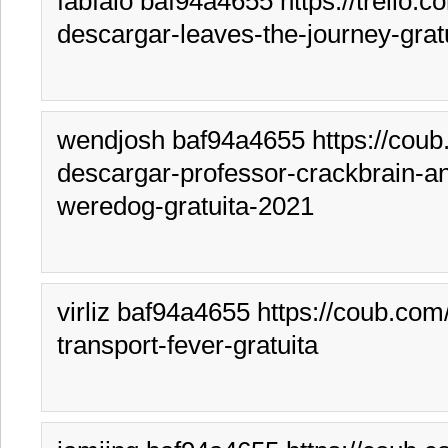
fabfaio baf94a4655 https://trello.
descargar-leaves-the-journey-grat
wendjosh baf94a4655 https://coub
descargar-professor-crackbrain-a
weredog-gratuita-2021
virliz baf94a4655 https://coub.com
transport-fever-gratuita