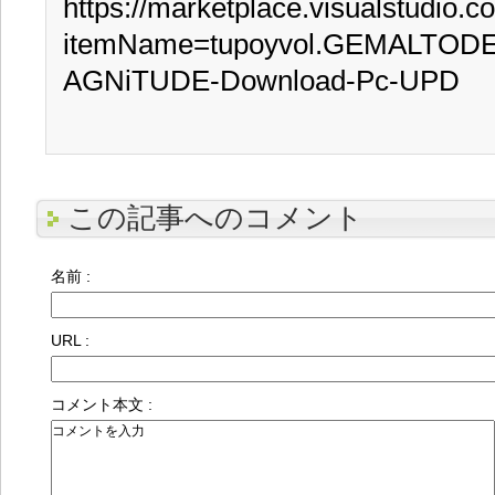
https://marketplace.visualstudio.
itemName=tupoyvol.GEMALTO
AGNiTUDE-Download-Pc-UPD
この記事へのコメント
名前 :
URL :
コメント本文 :