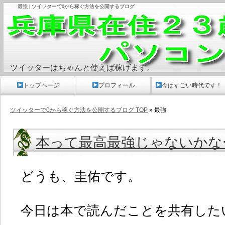
最強 | ツイッターで0から稼ぐ方法を公開するブログ
ツイッターはちゃんと使えば稼げます。
トップページ
プロフィール
今はすごい時代です！
ツイッターで0から稼ぐ方法を公開するブログ TOP
» 最強
本って最高最強じゃないかな
どうも、圭佑です。
今日は本で読んだことを共有した