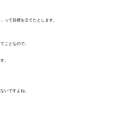
！」って目標を立てたとします。
ってことなので。
です。
はないですよね。
、