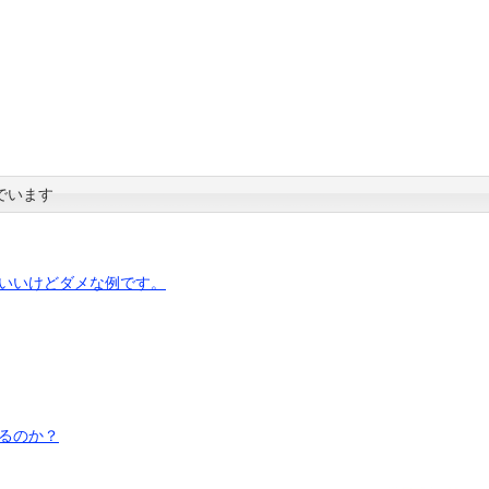
でいます
いいけどダメな例です。
るのか？